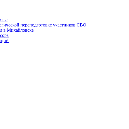
олье
гогической переподготовке участников СВО
ел в Михайловске
сора
иций