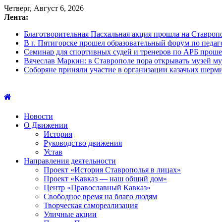
Четверг, Август 6, 2026
Лента:
Благотворительная Пасхальная акция прошла на Ставроп
В г. Пятигорске прошел образовательный форум по педа
Семинар для спортивных судей и тренеров по АРБ прош
Вячеслав Маркин: в Ставрополе пора открывать музей му
Соборяне приняли участие в организации казачьих шерм
Новости
О Движении
История
Руководство движения
Устав
Направления деятельности
Проект «История Ставрополья в лицах»
Проект «Кавказ — наш общий дом»
Центр «Православный Кавказ»
Свободное время на благо людям
Творческая самореализация
Уличные акции