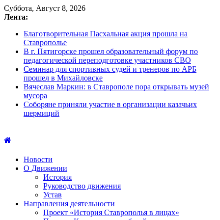
Суббота, Август 8, 2026
Лента:
Благотворительная Пасхальная акция прошла на
Ставрополье
В г. Пятигорске прошел образовательный форум по
педагогической переподготовке участников СВО
Семинар для спортивных судей и тренеров по АРБ
прошел в Михайловске
Вячеслав Маркин: в Ставрополе пора открывать музей
мусора
Соборяне приняли участие в организации казачьих
шермиций
Новости
О Движении
История
Руководство движения
Устав
Направления деятельности
Проект «История Ставрополья в лицах»