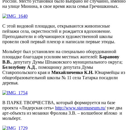
России. Место установки было выбрано не случайно, именно
на улице Минина, в свое время жила семья Гречишкиных.
С этой видовой площадки, открываются живописные
пейзажи села, окрестностей и рождается вдохновение.
Преподаватели и обучающиеся художественной школы
провели свой первый пленэр и написали первые этюды.
Мольберт был установлен на специально оборудованной
площадке благодаря усилиям местных жителей:
Баранову
В.В.
, депутату Думы Шпаковского муниципального округа;
Белозубову А.Д
., помощнику депутата Думы
Ставропольского края и
Михайличенко К.Н.
Юнармейцы из
общеобразовательной школы № 11 села Татарка посадили
деревья.
В ПАРКЕ ТВОРЧЕСТВА, который формируется на базе
проекта «Лидерская сеть»
http://www.stavmuseum.ru/
уже два
арт-объекта из мозаики Фролова З.В. – волшебное яблоко и
мольберт.