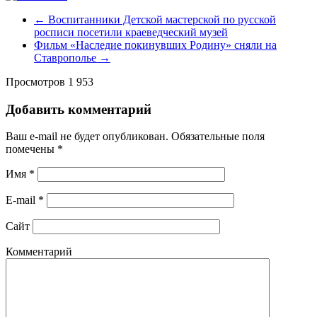
←
Воспитанники Детской мастерской по русской
росписи посетили краеведческий музей
Фильм «Наследие покинувших Родину» сняли на
Ставрополье
→
Просмотров 1 953
Добавить комментарий
Ваш e-mail не будет опубликован.
Обязательные поля
помечены
*
Имя
*
E-mail
*
Сайт
Комментарий