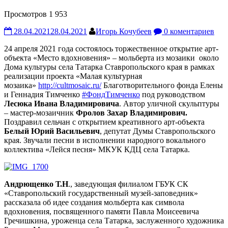
Просмотров 1 953
28.04.2021
28.04.2021
Игорь Кочубеев
0 коментариев
24 апреля 2021 года состоялось торжественное открытие арт-
объекта «Место вдохновения» – мольберта из мозаики около
Дома культуры села Татарка Ставропольского края в рамках
реализации проекта «Малая культурная
мозаика»
http://cultmosaic.ru/
Благотворительного фонда Елены
и Геннадия Тимченко
#ФондТимченко
под руководством
Лесюка Ивана Владимировича
. Автор уличной скульптуры
– мастер-мозаичник
Фролов Захар Владимирович.
Поздравил сельчан с открытием креативного арт-объекта
Белый Юрий Васильевич
, депутат Думы Ставропольского
края. Звучали песни в исполнении народного вокального
коллектива «Лейся песня» МКУК КДЦ села Татарка.
Андрющенко Т.Н
., заведующая филиалом ГБУК СК
«Ставропольский государственный музей-заповедник»
рассказала об идее создания мольберта как символа
вдохновения, посвященного памяти Павла Моисеевича
Гречишкина, уроженца села Татарка, заслуженного художника