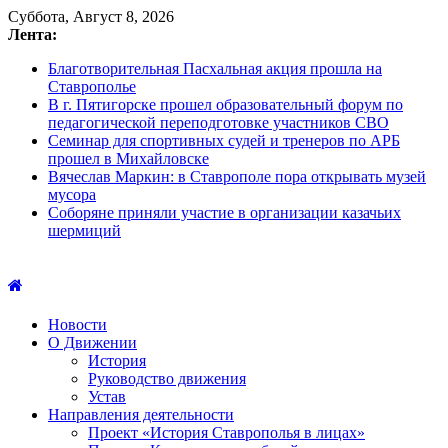
Суббота, Август 8, 2026
Лента:
Благотворительная Пасхальная акция прошла на
Ставрополье
В г. Пятигорске прошел образовательный форум по
педагогической переподготовке участников СВО
Семинар для спортивных судей и тренеров по АРБ
прошел в Михайловске
Вячеслав Маркин: в Ставрополе пора открывать музей
мусора
Соборяне приняли участие в организации казачьих
шермиций
Новости
О Движении
История
Руководство движения
Устав
Направления деятельности
Проект «История Ставрополья в лицах»