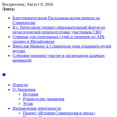
Воскресенье, Август 9, 2026
Лента:
Благотворительная Пасхальная акция прошла на
Ставрополье
В г. Пятигорске прошел образовательный форум по
педагогической переподготовке участников СВО
Семинар для спортивных судей и тренеров по АРБ
прошел в Михайловске
Вячеслав Маркин: в Ставрополе пора открывать музей
мусора
Соборяне приняли участие в организации казачьих
шермиций
Новости
О Движении
История
Руководство движения
Устав
Направления деятельности
Проект «История Ставрополья в лицах»