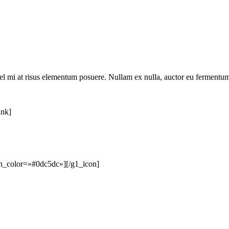
r vel mi at risus elementum posuere. Nullam ex nulla, auctor eu fermentum
ink]
n_color=»#0dc5dc»][/g1_icon]