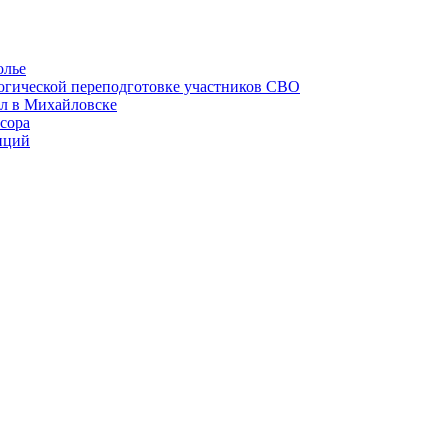
олье
гогической переподготовке участников СВО
ел в Михайловске
сора
иций