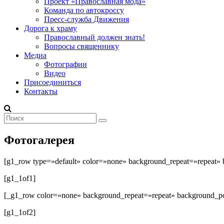
Проект «Православная мода»
Команда по автокроссу
Пресс-служба Движения
Дорога к храму
Православный должен знать!
Вопросы священнику
Медиа
Фотографии
Видео
Присоединиться
Контакты
Фотогалерея
[g1_row type=»default» color=»none» background_repeat=»repeat» 
[g1_1of1]
[_g1_row color=»none» background_repeat=»repeat» background_pos
[g1_1of2]