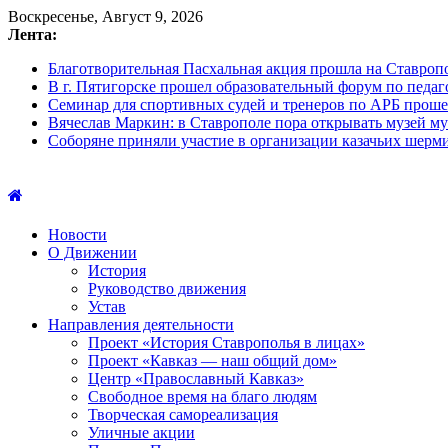
Воскресенье, Август 9, 2026
Лента:
Благотворительная Пасхальная акция прошла на Ставроп
В г. Пятигорске прошел образовательный форум по педа
Семинар для спортивных судей и тренеров по АРБ прош
Вячеслав Маркин: в Ставрополе пора открывать музей му
Соборяне приняли участие в организации казачьих шерм
Новости
О Движении
История
Руководство движения
Устав
Направления деятельности
Проект «История Ставрополья в лицах»
Проект «Кавказ — наш общий дом»
Центр «Православный Кавказ»
Свободное время на благо людям
Творческая самореализация
Уличные акции