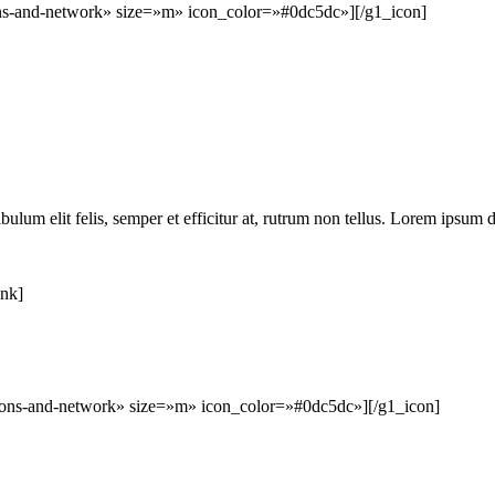
s-and-network» size=»m» icon_color=»#0dc5dc»][/g1_icon]
um elit felis, semper et efficitur at, rutrum non tellus. Lorem ipsum do
ink]
ons-and-network» size=»m» icon_color=»#0dc5dc»][/g1_icon]