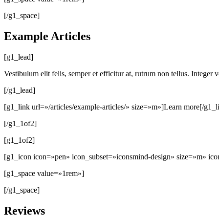
[/g1_space]
Example Articles
[g1_lead]
Vestibulum elit felis, semper et efficitur at, rutrum non tellus. Intege
[/g1_lead]
[g1_link url=»/articles/example-articles/» size=»m»]Learn more[/g1_l
[/g1_1of2]
[g1_1of2]
[g1_icon icon=»pen» icon_subset=»iconsmind-design» size=»m» ico
[g1_space value=»1rem»]
[/g1_space]
Reviews