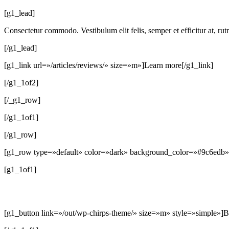
[g1_lead]
Consectetur commodo. Vestibulum elit felis, semper et efficitur at, ru
[/g1_lead]
[g1_link url=»/articles/reviews/» size=»m»]Learn more[/g1_link]
[/g1_1of2]
[/_g1_row]
[/g1_1of1]
[/g1_row]
[g1_row type=»default» color=»dark» background_color=»#9c6edb» 
[g1_1of1]
[g1_button link=»/out/wp-chirps-theme/» size=»m» style=»simple»]