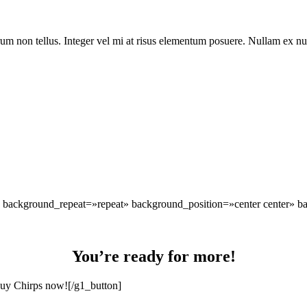
trum non tellus. Integer vel mi at risus elementum posuere. Nullam ex n
background_repeat=»repeat» background_position=»center center» ba
You’re ready for more!
Buy Chirps now![/g1_button]