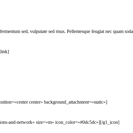
 fermentum sed, vulputate sed risus. Pellentesque feugiat nec quam sod
link]
ition=»center center» background_attachment=»static»]
ions-and-network» size=»m» icon_color=»#0dc5dc»][/g1_icon]