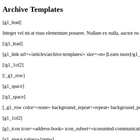
Archive Templates
[g1_lead]
Integer vel mi at risus elementum posuere. Nullam ex nulla, auctor eu
[/g1_lead]
[g1_link url=»/articles/archive-templates/» size=»m»]Learn more[/g1_
[/g1_1of2]
[/_g1_row]
[g1_space]
[/g1_space]
[_g1_row color=»none» background_repeat=»repeat» background_pos
[g1_1of2]
[g1_icon icon=»address-book» icon_subset=»iconsmind-communicat
[g1_space value=»1rem»]