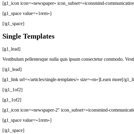
[g1_icon icon=»newspaper» icon_subset=»iconsmind-communication
[g1_space value=»1rem»]
[/g1_space]
Single Templates
[g1_lead]
Vestibulum pellentesque nulla quis ipsum consectetur commodo. Vestibul
[/g1_lead]
[g1_link url=»/articles/single-templates/» size=»m»]Learn more[/g1_l
[/g1_1of2]
[g1_1of2]
[g1_icon icon=»newspaper-2″ icon_subset=»iconsmind-communicati
[g1_space value=»1rem»]
[/g1_space]