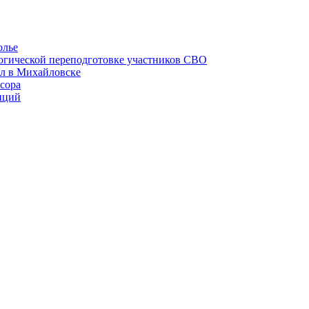
олье
гогической переподготовке участников СВО
ел в Михайловске
сора
иций