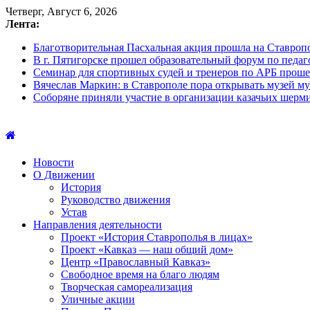
Четверг, Август 6, 2026
Лента:
Благотворительная Пасхальная акция прошла на Ставроп
В г. Пятигорске прошел образовательный форум по педа
Семинар для спортивных судей и тренеров по АРБ прош
Вячеслав Маркин: в Ставрополе пора открывать музей му
Соборяне приняли участие в организации казачьих шерм
Новости
О Движении
История
Руководство движения
Устав
Направления деятельности
Проект «История Ставрополья в лицах»
Проект «Кавказ — наш общий дом»
Центр «Православный Кавказ»
Свободное время на благо людям
Творческая самореализация
Уличные акции