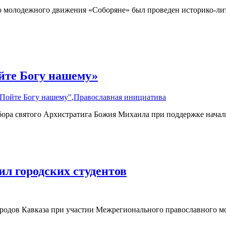
о молодежного движения «Соборяне» был проведен историко-ли
йте Богу нашему»
Пойте Богу нашему"
,
Православная инициатива
обора святого Архистратига Божия Михаила при поддержке нача
л городских студентов
ародов Кавказа при участии Межрегионального православного 