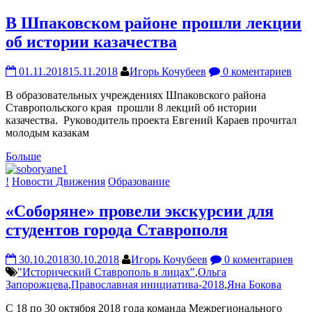
В Шпаковском районе прошли лекции
об истории казачества
01.11.2018
15.11.2018
Игорь Кочубеев
0 коментариев
В образовательных учреждениях Шпаковского района
Ставропольского края прошли 8 лекций об истории
казачества. Руководитель проекта Евгений Караев прочитал
молодым казакам
Больше
!
Новости Движения
Образование
«Соборяне» провели экскурсии для
студентов города Ставрополя
30.10.2018
30.10.2018
Игорь Кочубеев
0 коментариев
"Исторический Ставрополь в лицах"
,
Ольга
Запорожцева
,
Православная инициатива-2018
,
Яна Бокова
С 18 по 30 октября 2018 года команда Межрегионального