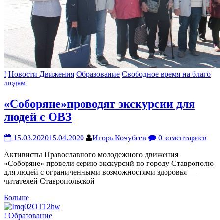
!
Новости Движения
Образование
Свободное время на благо
людям
«Соборяне»проводят экскурсии для
людей с ОВЗ
15.03.2020
15.04.2020
Игорь Кочубеев
0 коментариев
Активисты Православного молодежного движения
«Соборяне» провели серию экскурсий по городу Ставрополю
для людей с ограниченными возможностями здоровья —
читателей Ставропольской
Больше
!
Образование