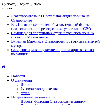
Суббота, Август 8, 2026
Лента:
Благотворительная Пасхальная акция прошла на
Ставрополье
В г. Пятигорске прошел образовательный форум по
педагогической переподготовке участников СВО
Семинар для спортивных судей и тренеров по АРБ
прошел в Михайловске
Вячеслав Маркин: в Ставрополе пора открывать музей
мусора
Соборяне приняли участие в организации казачьих
шермиций
Новости
О Движении
История
Руководство движения
Устав
Направления деятельности
Проект «История Ставрополья в лицах»